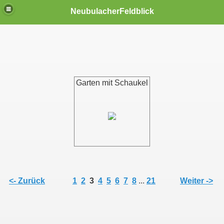
NeubulacherFeldblick
Garten mit Schaukel
<- Zurück
1
2
3
4
5
6
7
8
...
21
Weiter ->