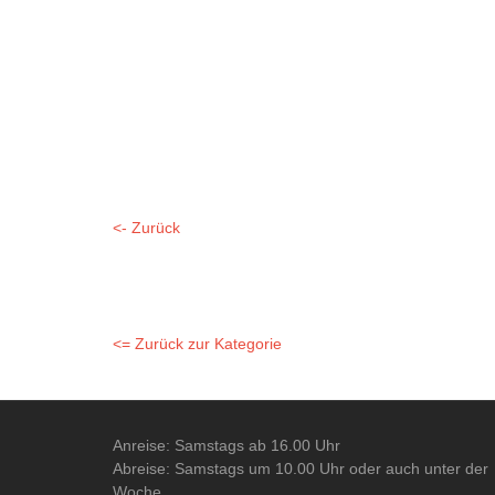
<- Zurück
<= Zurück zur Kategorie
Anreise: Samstags ab 16.00 Uhr
Abreise: Samstags um 10.00 Uhr oder auch unter der
Woche