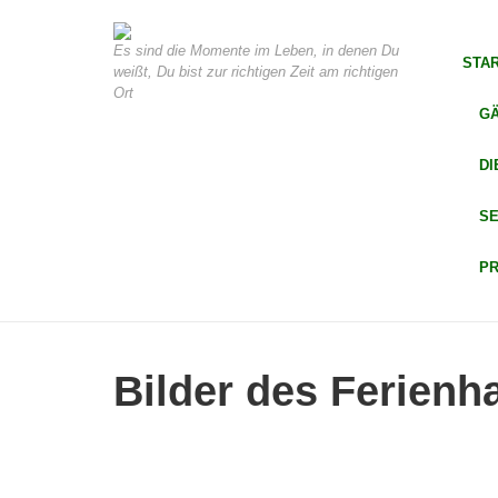
Es sind die Momente im Leben, in denen Du
STA
weißt, Du bist zur richtigen Zeit am richtigen
Ort
G
DI
S
PR
Bilder des Ferienh