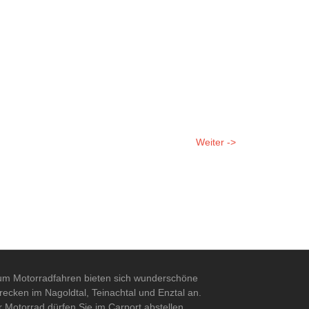
Weiter ->
m Motorradfahren bieten sich wunderschöne
recken im Nagoldtal, Teinachtal und Enztal an.
r Motorrad dürfen Sie im Carport abstellen.